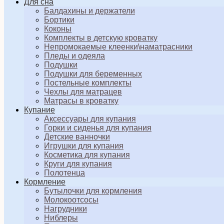
Для сна
Балдахины и держатели
Бортики
Коконы
Комплекты в детскую кроватку
Непромокаемые клеенки\наматрасники
Пледы и одеяла
Подушки
Подушки для беременных
Постельные комплекты
Чехлы для матрацев
Матрасы в кроватку
Купание
Аксессуары для купания
Горки и сиденья для купания
Детские ванночки
Игрушки для купания
Косметика для купания
Круги для купания
Полотенца
Кормление
Бутылочки для кормления
Молокоотсосы
Нагрудники
Ниблеры