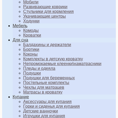
Мобили
Развивающие коврики
Стульчики для кормления
Укачивающие центры
Ходунки
Мебель
Комоды
Кроватки
Для сна
Балдахины и держатели
Бортики
Коконы
Комплекты в детскую кроватку
Непромокаемые клеенки\наматрасники
Пледы и одеяла
Подушки
Подушки для беременных
Постельные комплекты
Чехлы для матрацев
Матрасы в кроватку
Купание
Аксессуары для купания
Горки и сиденья для купания
Детские ванночки
Игрушки для купания