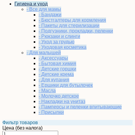
Гигиена и уход
- Все для мамы
- Бандажи
- Бюстгалтеры для кормления
- Пакеты для стерилизации
- Подгузники, прокладки, пеленки
- Рюкзаки и слинги
- Уход за грудью
- Уходовая косметика
- Для малышей
- Аксессуары
- Бытовая химия
- Детские горшки
- Детские крема
- Для купания
- Ершики для бутылочек
- Масла
- Молочко детское
- Накладки на унитаз
- Памперсы и пеленки впитывающие
- Присыпки
Фильтр товаров
Цена (без налога)