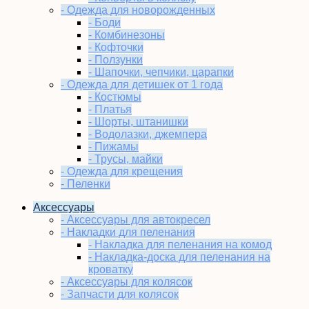
- Одежда для новорожденных
- Боди
- Комбинезоны
- Кофточки
- Ползунки
- Шапочки, чепчики, царапки
- Одежда для детишек от 1 года
- Костюмы
- Платья
- Шорты, штанишки
- Водолазки, джемпера
- Пижамы
- Трусы, майки
- Одежда для крещения
- Пеленки
Аксессуары
- Аксессуары для автокресел
- Накладки для пеленания
- Накладка для пеленания на комод
- Накладка-доска для пеленания на
кроватку
- Аксессуары для колясок
- Запчасти для колясок