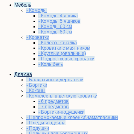
Мебель
- Комоды
- Комоды 4 ящика
- Комоды 5 ящиков
- Комоды 60 см
- Комоды 80 см
- Кроватки
- Колесо- качалка
- Кроватки с маятником
- Круглые (овальные)
- Подростковые кроватки
- Колыбель
Для сна
- Балдахины и держатели
- Бортики
- Коконы
- Комплекты в детскую кроватку
- 6 предметов
- 7 предметов
- Бортики-подушечки
- Непромокаемые клеенки\наматрасники
- Пледы и одеяла
- Подушки
- Подушки для беременных