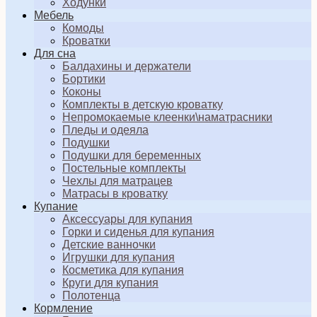
Ходунки
Мебель
Комоды
Кроватки
Для сна
Балдахины и держатели
Бортики
Коконы
Комплекты в детскую кроватку
Непромокаемые клеенки\наматрасники
Пледы и одеяла
Подушки
Подушки для беременных
Постельные комплекты
Чехлы для матрацев
Матрасы в кроватку
Купание
Аксессуары для купания
Горки и сиденья для купания
Детские ванночки
Игрушки для купания
Косметика для купания
Круги для купания
Полотенца
Кормление