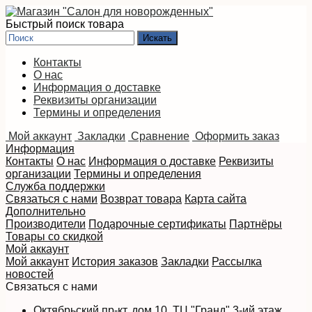
Быстрый поиск товара
Контакты
О нас
Информация о доставке
Реквизиты организации
Термины и определения
Мой аккаунт
Закладки
Сравнение
Оформить заказ
Информация
Контакты
О нас
Информация о доставке
Реквизиты
организации
Термины и определения
Служба поддержки
Связаться с нами
Возврат товара
Карта сайта
Дополнительно
Производители
Подарочные сертификаты
Партнёры
Товары со скидкой
Мой аккаунт
Мой аккаунт
История заказов
Закладки
Рассылка
новостей
Связаться с нами
Октябрьский пр-кт, дом 10, ТЦ "Гранд" 3-ий этаж