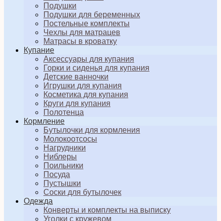
Подушки
Подушки для беременных
Постельные комплекты
Чехлы для матрацев
Матрасы в кроватку
Купание
Аксессуары для купания
Горки и сиденья для купания
Детские ванночки
Игрушки для купания
Косметика для купания
Круги для купания
Полотенца
Кормление
Бутылочки для кормления
Молокоотсосы
Нагрудники
Ниблеры
Поильники
Посуда
Пустышки
Соски для бутылочек
Одежда
Конверты и комплекты на выписку
Уголки с кружевом