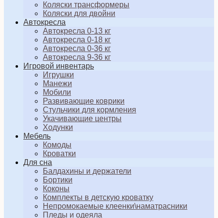
Коляски трансформеры
Коляски для двойни
Автокресла
Автокресла 0-13 кг
Автокресла 0-18 кг
Автокресла 0-36 кг
Автокресла 9-36 кг
Игровой инвентарь
Игрушки
Манежи
Мобили
Развивающие коврики
Стульчики для кормления
Укачивающие центры
Ходунки
Мебель
Комоды
Кроватки
Для сна
Балдахины и держатели
Бортики
Коконы
Комплекты в детскую кроватку
Непромокаемые клеенки\наматрасники
Пледы и одеяла