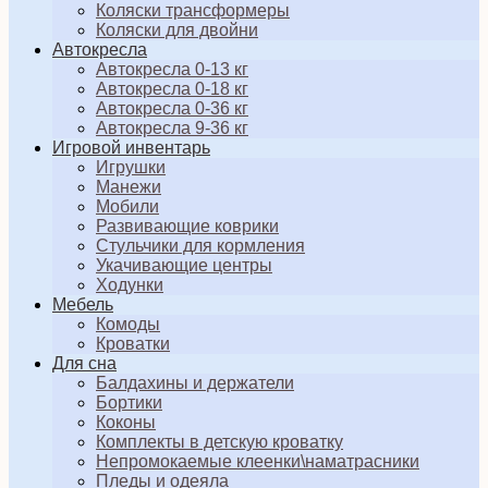
Коляски трансформеры
Коляски для двойни
Автокресла
Автокресла 0-13 кг
Автокресла 0-18 кг
Автокресла 0-36 кг
Автокресла 9-36 кг
Игровой инвентарь
Игрушки
Манежи
Мобили
Развивающие коврики
Стульчики для кормления
Укачивающие центры
Ходунки
Мебель
Комоды
Кроватки
Для сна
Балдахины и держатели
Бортики
Коконы
Комплекты в детскую кроватку
Непромокаемые клеенки\наматрасники
Пледы и одеяла