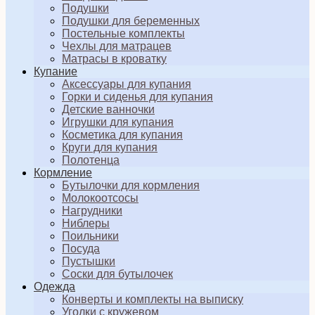
Подушки
Подушки для беременных
Постельные комплекты
Чехлы для матрацев
Матрасы в кроватку
Купание
Аксессуары для купания
Горки и сиденья для купания
Детские ванночки
Игрушки для купания
Косметика для купания
Круги для купания
Полотенца
Кормление
Бутылочки для кормления
Молокоотсосы
Нагрудники
Ниблеры
Поильники
Посуда
Пустышки
Соски для бутылочек
Одежда
Конверты и комплекты на выписку
Уголки с кружевом