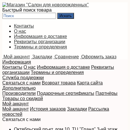
Быстрый поиск товара
Контакты
О нас
Информация о доставке
Реквизиты организации
Термины и определения
Мой аккаунт
Закладки
Сравнение
Оформить заказ
Информация
Контакты
О нас
Информация о доставке
Реквизиты
организации
Термины и определения
Служба поддержки
Связаться с нами
Возврат товара
Карта сайта
Дополнительно
Производители
Подарочные сертификаты
Партнёры
Товары со скидкой
Мой аккаунт
Мой аккаунт
История заказов
Закладки
Рассылка
новостей
Связаться с нами
Октябрьский пр-кт, дом 10, ТЦ "Гранд" 3-ий этаж