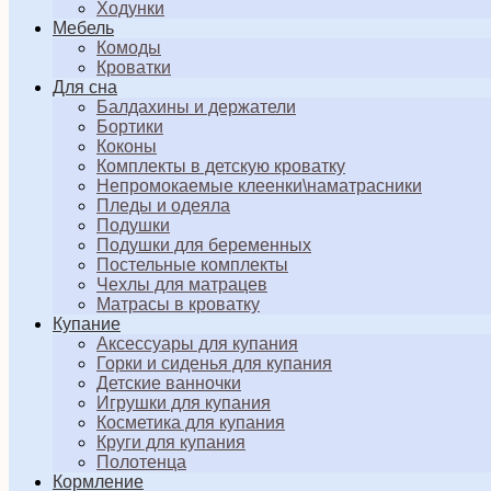
Ходунки
Мебель
Комоды
Кроватки
Для сна
Балдахины и держатели
Бортики
Коконы
Комплекты в детскую кроватку
Непромокаемые клеенки\наматрасники
Пледы и одеяла
Подушки
Подушки для беременных
Постельные комплекты
Чехлы для матрацев
Матрасы в кроватку
Купание
Аксессуары для купания
Горки и сиденья для купания
Детские ванночки
Игрушки для купания
Косметика для купания
Круги для купания
Полотенца
Кормление