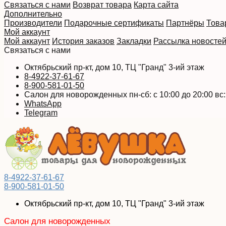
Связаться с нами
Возврат товара
Карта сайта
Дополнительно
Производители
Подарочные сертификаты
Партнёры
Това
Мой аккаунт
Мой аккаунт
История заказов
Закладки
Рассылка новосте
Связаться с нами
Октябрьский пр-кт, дом 10, ТЦ "Гранд" 3-ий этаж
8-4922-37-61-67
8-900-581-01-50
Салон для новорожденных пн-сб: с 10:00 до 20:00 вс: 
WhatsApp
Telegram
8-4922-37-61-67
8-900-581-01-50
Октябрьский пр-кт, дом 10, ТЦ "Гранд" 3-ий этаж
Салон для новорожденных