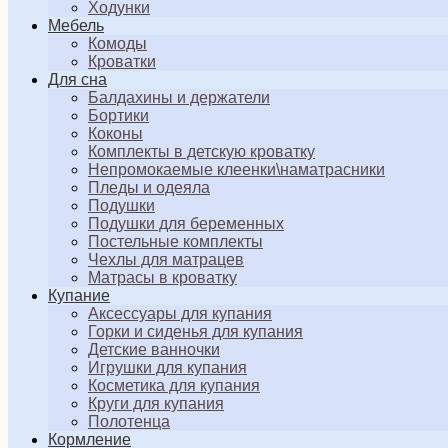
Ходунки
Мебель
Комоды
Кроватки
Для сна
Балдахины и держатели
Бортики
Коконы
Комплекты в детскую кроватку
Непромокаемые клеенки\наматрасники
Пледы и одеяла
Подушки
Подушки для беременных
Постельные комплекты
Чехлы для матрацев
Матрасы в кроватку
Купание
Аксессуары для купания
Горки и сиденья для купания
Детские ванночки
Игрушки для купания
Косметика для купания
Круги для купания
Полотенца
Кормление