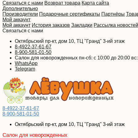
Связаться с нами
Возврат товара
Карта сайта
Дополнительно
Производители
Подарочные сертификаты
Партнёры
Това
Мой аккаунт
Мой аккаунт
История заказов
Закладки
Рассылка новосте
Связаться с нами
Октябрьский пр-кт, дом 10, ТЦ "Гранд" 3-ий этаж
8-4922-37-61-67
8-900-581-01-50
Салон для новорожденных пн-сб: с 10:00 до 20:00 вс: 
WhatsApp
Telegram
8-4922-37-61-67
8-900-581-01-50
Октябрьский пр-кт, дом 10, ТЦ "Гранд" 3-ий этаж
Салон для новорожденных