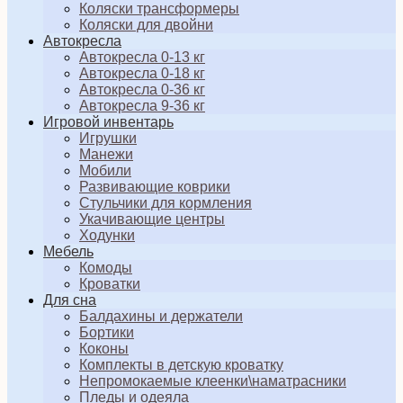
Коляски трансформеры
Коляски для двойни
Автокресла
Автокресла 0-13 кг
Автокресла 0-18 кг
Автокресла 0-36 кг
Автокресла 9-36 кг
Игровой инвентарь
Игрушки
Манежи
Мобили
Развивающие коврики
Стульчики для кормления
Укачивающие центры
Ходунки
Мебель
Комоды
Кроватки
Для сна
Балдахины и держатели
Бортики
Коконы
Комплекты в детскую кроватку
Непромокаемые клеенки\наматрасники
Пледы и одеяла