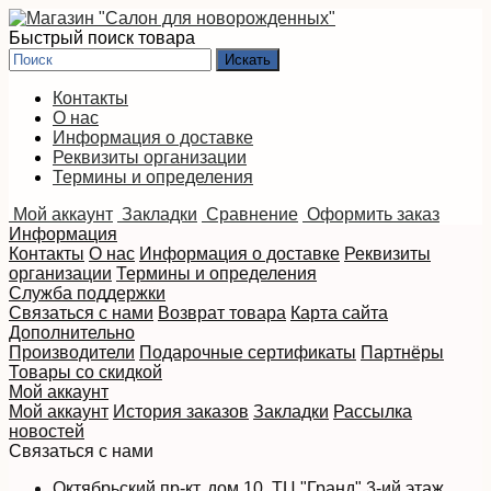
Быстрый поиск товара
Контакты
О нас
Информация о доставке
Реквизиты организации
Термины и определения
Мой аккаунт
Закладки
Сравнение
Оформить заказ
Информация
Контакты
О нас
Информация о доставке
Реквизиты
организации
Термины и определения
Служба поддержки
Связаться с нами
Возврат товара
Карта сайта
Дополнительно
Производители
Подарочные сертификаты
Партнёры
Товары со скидкой
Мой аккаунт
Мой аккаунт
История заказов
Закладки
Рассылка
новостей
Связаться с нами
Октябрьский пр-кт, дом 10, ТЦ "Гранд" 3-ий этаж