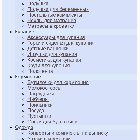
Подушки
Подушки для беременных
Постельные комплекты
Чехлы для матрацев
Матрасы в кроватку
Купание
Аксессуары для купания
Горки и сиденья для купания
Детские ванночки
Игрушки для купания
Косметика для купания
Круги для купания
Полотенца
Кормление
Бутылочки для кормления
Молокоотсосы
Нагрудники
Ниблеры
Поильники
Посуда
Пустышки
Соски для бутылочек
Одежда
Конверты и комплекты на выписку
Уголки с кружевом