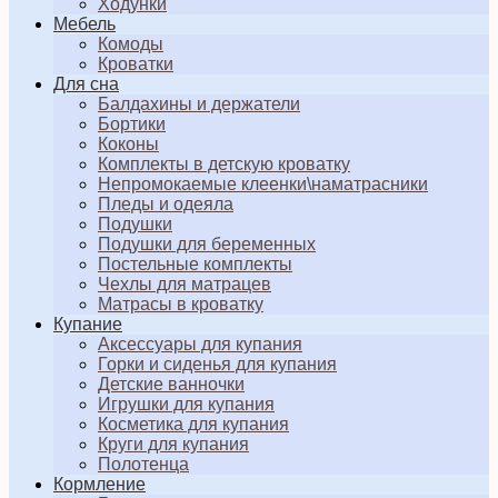
Ходунки
Мебель
Комоды
Кроватки
Для сна
Балдахины и держатели
Бортики
Коконы
Комплекты в детскую кроватку
Непромокаемые клеенки\наматрасники
Пледы и одеяла
Подушки
Подушки для беременных
Постельные комплекты
Чехлы для матрацев
Матрасы в кроватку
Купание
Аксессуары для купания
Горки и сиденья для купания
Детские ванночки
Игрушки для купания
Косметика для купания
Круги для купания
Полотенца
Кормление