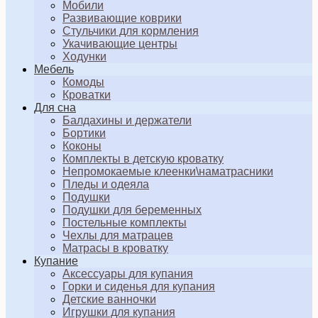
Мобили
Развивающие коврики
Стульчики для кормления
Укачивающие центры
Ходунки
Мебель
Комоды
Кроватки
Для сна
Балдахины и держатели
Бортики
Коконы
Комплекты в детскую кроватку
Непромокаемые клеенки\наматрасники
Пледы и одеяла
Подушки
Подушки для беременных
Постельные комплекты
Чехлы для матрацев
Матрасы в кроватку
Купание
Аксессуары для купания
Горки и сиденья для купания
Детские ванночки
Игрушки для купания