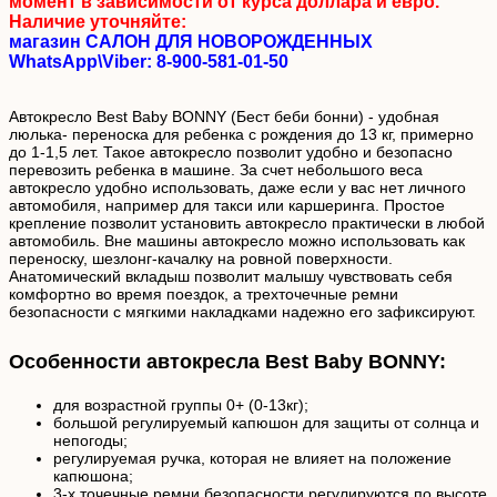
момент в зависимости от курса доллара и евро.
Наличие уточняйте:
магазин САЛОН ДЛЯ НОВОРОЖДЕННЫХ
WhatsApp\Viber: 8-900-581-01-50
Автокресло Best Baby BONNY (Бест беби бонни) - удобная
люлька- переноска для ребенка с рождения до 13 кг, примерно
до 1-1,5 лет. Такое автокресло позволит удобно и безопасно
перевозить ребенка в машине. За счет небольшого веса
автокресло удобно использовать, даже если у вас нет личного
автомобиля, например для такси или каршеринга. Простое
крепление позволит установить автокресло практически в любой
автомобиль. Вне машины автокресло можно использовать как
переноску, шезлонг-качалку на ровной поверхности.
Анатомический вкладыш позволит малышу чувствовать себя
комфортно во время поездок, а трехточечные ремни
безопасности с мягкими накладками надежно его зафиксируют.
Особенности автокресла Best Baby BONNY:
для возрастной группы 0+ (0-13кг);
большой регулируемый капюшон для защиты от солнца и
непогоды;
регулируемая ручка, которая не влияет на положение
капюшона;
3-х точечные ремни безопасности регулируются по высоте