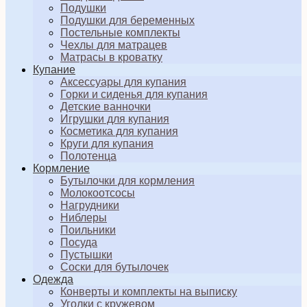
Подушки
Подушки для беременных
Постельные комплекты
Чехлы для матрацев
Матрасы в кроватку
Купание
Аксессуары для купания
Горки и сиденья для купания
Детские ванночки
Игрушки для купания
Косметика для купания
Круги для купания
Полотенца
Кормление
Бутылочки для кормления
Молокоотсосы
Нагрудники
Ниблеры
Поильники
Посуда
Пустышки
Соски для бутылочек
Одежда
Конверты и комплекты на выписку
Уголки с кружевом