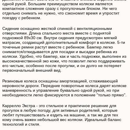
одной рукой. Большим преимуществом коляски является
компактное сложение сразу с прогулочным блоком. Ни чего
отдельно снимать не нужно, что сэкономит время и упростит
поездку с ребенком.
Сидение оснащено жесткой спинкой с вентиляционными
отверстиями. Длина спального места вместе с поднятой
подножкой 89х30 см. Внутри сидения предусмотрен мягкий
матрасик, создающий дополнительный комфорт в коляске. 5-ти
точечные ремни растут вместе с ребенком. Бампер легко
снимается/откидывается для посадки и высадки ребенка из
коляски. Удобно, что бампер, как и часть подножки, выполнен из
высококачественной эко кожи, что позволит легко поддерживать
его чистым, особенно после прогулки, и он долго не потеряет
первоначальный внешний вид.
Резиновые колеса оснащены амортизацией, сглаживающей
неровности дороги. Передние поворотные колеса дарят коляске
маневренность и управление буквально одной рукой, но при
необходимости легко фиксируются в положение "только прямо".
Каррелло Экстра - это стильное и практичное решение для
прогулок в любую погоду, для активных родителей, которые
любят путешествовать и ездить на машине, а так же для тех
кому очень важен небольшой вес коляски. Идеальный баланс
технологий и стиля.