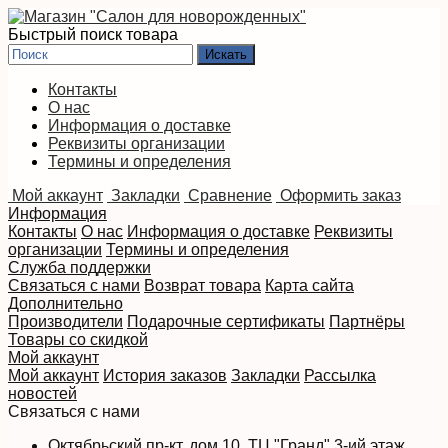
Быстрый поиск товара
Контакты
О нас
Информация о доставке
Реквизиты организации
Термины и определения
Мой аккаунт
Закладки
Сравнение
Оформить заказ
Информация
Контакты
О нас
Информация о доставке
Реквизиты
организации
Термины и определения
Служба поддержки
Связаться с нами
Возврат товара
Карта сайта
Дополнительно
Производители
Подарочные сертификаты
Партнёры
Товары со скидкой
Мой аккаунт
Мой аккаунт
История заказов
Закладки
Рассылка
новостей
Связаться с нами
Октябрьский пр-кт, дом 10, ТЦ "Гранд" 3-ий этаж