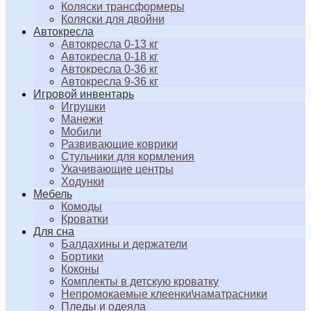
Коляски трансформеры
Коляски для двойни
Автокресла
Автокресла 0-13 кг
Автокресла 0-18 кг
Автокресла 0-36 кг
Автокресла 9-36 кг
Игровой инвентарь
Игрушки
Манежи
Мобили
Развивающие коврики
Стульчики для кормления
Укачивающие центры
Ходунки
Мебель
Комоды
Кроватки
Для сна
Балдахины и держатели
Бортики
Коконы
Комплекты в детскую кроватку
Непромокаемые клеенки\наматрасники
Пледы и одеяла