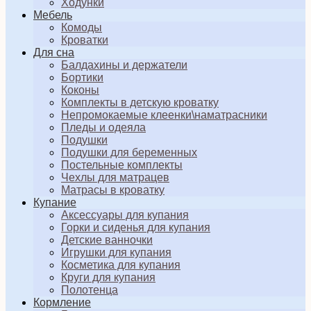
Ходунки
Мебель
Комоды
Кроватки
Для сна
Балдахины и держатели
Бортики
Коконы
Комплекты в детскую кроватку
Непромокаемые клеенки\наматрасники
Пледы и одеяла
Подушки
Подушки для беременных
Постельные комплекты
Чехлы для матрацев
Матрасы в кроватку
Купание
Аксессуары для купания
Горки и сиденья для купания
Детские ванночки
Игрушки для купания
Косметика для купания
Круги для купания
Полотенца
Кормление