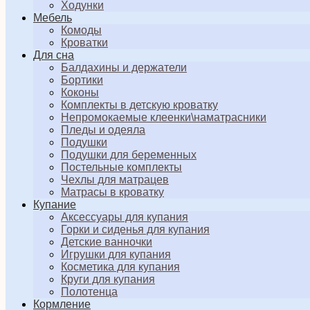
Ходунки
Мебель
Комоды
Кроватки
Для сна
Балдахины и держатели
Бортики
Коконы
Комплекты в детскую кроватку
Непромокаемые клеенки\наматрасники
Пледы и одеяла
Подушки
Подушки для беременных
Постельные комплекты
Чехлы для матрацев
Матрасы в кроватку
Купание
Аксессуары для купания
Горки и сиденья для купания
Детские ванночки
Игрушки для купания
Косметика для купания
Круги для купания
Полотенца
Кормление