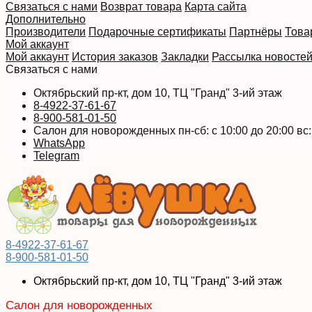
Связаться с нами
Возврат товара
Карта сайта
Дополнительно
Производители
Подарочные сертификаты
Партнёры
Това
Мой аккаунт
Мой аккаунт
История заказов
Закладки
Рассылка новосте
Связаться с нами
Октябрьский пр-кт, дом 10, ТЦ "Гранд" 3-ий этаж
8-4922-37-61-67
8-900-581-01-50
Салон для новорожденных пн-сб: с 10:00 до 20:00 вс: 
WhatsApp
Telegram
8-4922-37-61-67
8-900-581-01-50
Октябрьский пр-кт, дом 10, ТЦ "Гранд" 3-ий этаж
Салон для новорожденных