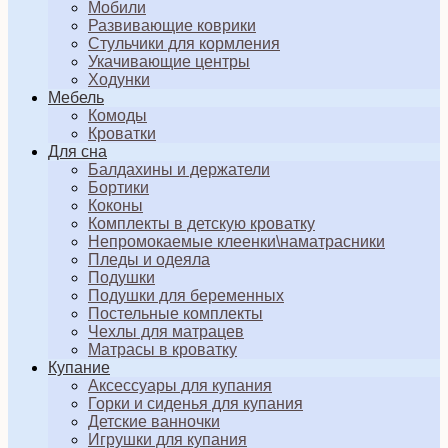
Мобили
Развивающие коврики
Стульчики для кормления
Укачивающие центры
Ходунки
Мебель
Комоды
Кроватки
Для сна
Балдахины и держатели
Бортики
Коконы
Комплекты в детскую кроватку
Непромокаемые клеенки\наматрасники
Пледы и одеяла
Подушки
Подушки для беременных
Постельные комплекты
Чехлы для матрацев
Матрасы в кроватку
Купание
Аксессуары для купания
Горки и сиденья для купания
Детские ванночки
Игрушки для купания