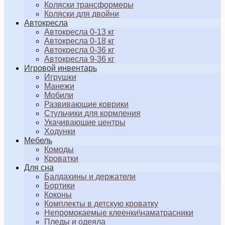
Коляски трансформеры
Коляски для двойни
Автокресла
Автокресла 0-13 кг
Автокресла 0-18 кг
Автокресла 0-36 кг
Автокресла 9-36 кг
Игровой инвентарь
Игрушки
Манежи
Мобили
Развивающие коврики
Стульчики для кормления
Укачивающие центры
Ходунки
Мебель
Комоды
Кроватки
Для сна
Балдахины и держатели
Бортики
Коконы
Комплекты в детскую кроватку
Непромокаемые клеенки\наматрасники
Пледы и одеяла