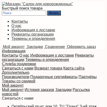
Быстрый поиск товара
Контакты
О нас
Информация о доставке
Реквизиты организации
Термины и определения
Мой аккаунт
Закладки
Сравнение
Оформить заказ
Информация
Контакты
О нас
Информация о доставке
Реквизиты
организации
Термины и определения
Служба поддержки
Связаться с нами
Возврат товара
Карта сайта
Дополнительно
Производители
Подарочные сертификаты
Партнёры
Товары со скидкой
Мой аккаунт
Мой аккаунт
История заказов
Закладки
Рассылка
новостей
Связаться с нами
Октябрьский пр-кт, дом 10, ТЦ "Гранд" 3-ий этаж