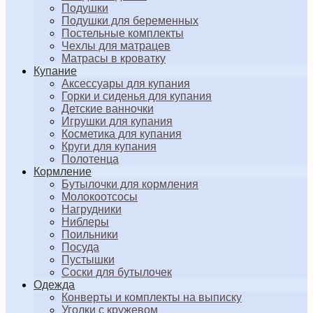
Подушки
Подушки для беременных
Постельные комплекты
Чехлы для матрацев
Матрасы в кроватку
Купание
Аксессуары для купания
Горки и сиденья для купания
Детские ванночки
Игрушки для купания
Косметика для купания
Круги для купания
Полотенца
Кормление
Бутылочки для кормления
Молокоотсосы
Нагрудники
Ниблеры
Поильники
Посуда
Пустышки
Соски для бутылочек
Одежда
Конверты и комплекты на выписку
Уголки с кружевом