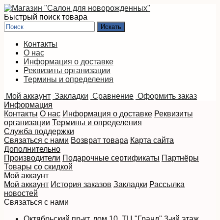
Быстрый поиск товара
Контакты
О нас
Информация о доставке
Реквизиты организации
Термины и определения
Мой аккаунт
Закладки
Сравнение
Оформить заказ
Информация
Контакты
О нас
Информация о доставке
Реквизиты
организации
Термины и определения
Служба поддержки
Связаться с нами
Возврат товара
Карта сайта
Дополнительно
Производители
Подарочные сертификаты
Партнёры
Товары со скидкой
Мой аккаунт
Мой аккаунт
История заказов
Закладки
Рассылка
новостей
Связаться с нами
Октябрьский пр-кт, дом 10, ТЦ "Гранд" 3-ий этаж