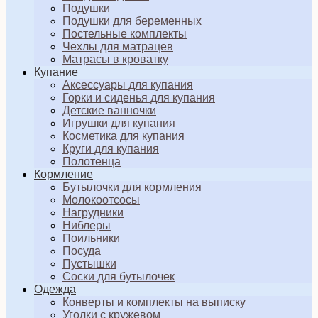
Подушки
Подушки для беременных
Постельные комплекты
Чехлы для матрацев
Матрасы в кроватку
Купание
Аксессуары для купания
Горки и сиденья для купания
Детские ванночки
Игрушки для купания
Косметика для купания
Круги для купания
Полотенца
Кормление
Бутылочки для кормления
Молокоотсосы
Нагрудники
Ниблеры
Поильники
Посуда
Пустышки
Соски для бутылочек
Одежда
Конверты и комплекты на выписку
Уголки с кружевом