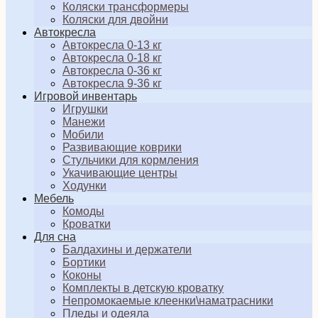
Коляски трансформеры
Коляски для двойни
Автокресла
Автокресла 0-13 кг
Автокресла 0-18 кг
Автокресла 0-36 кг
Автокресла 9-36 кг
Игровой инвентарь
Игрушки
Манежи
Мобили
Развивающие коврики
Стульчики для кормления
Укачивающие центры
Ходунки
Мебель
Комоды
Кроватки
Для сна
Балдахины и держатели
Бортики
Коконы
Комплекты в детскую кроватку
Непромокаемые клеенки\наматрасники
Пледы и одеяла