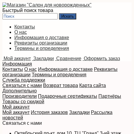
Быстрый поиск товара
Контакты
О нас
Информация о доставке
Реквизиты организации
Термины и определения
Мой аккаунт
Закладки
Сравнение
Оформить заказ
Информация
Контакты
О нас
Информация о доставке
Реквизиты
организации
Термины и определения
Служба поддержки
Связаться с нами
Возврат товара
Карта сайта
Дополнительно
Производители
Подарочные сертификаты
Партнёры
Товары со скидкой
Мой аккаунт
Мой аккаунт
История заказов
Закладки
Рассылка
новостей
Связаться с нами
Октябрьский пр-кт, дом 10, ТЦ "Гранд" 3-ий этаж