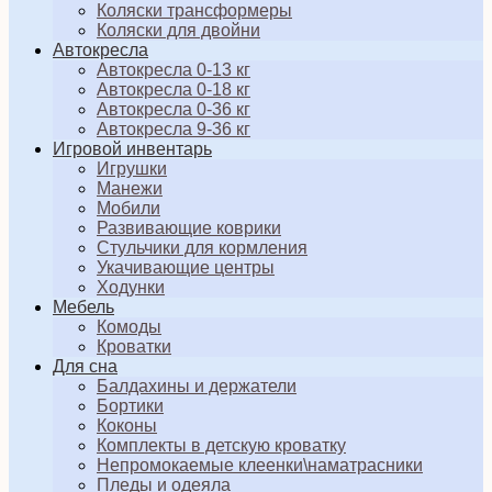
Коляски трансформеры
Коляски для двойни
Автокресла
Автокресла 0-13 кг
Автокресла 0-18 кг
Автокресла 0-36 кг
Автокресла 9-36 кг
Игровой инвентарь
Игрушки
Манежи
Мобили
Развивающие коврики
Стульчики для кормления
Укачивающие центры
Ходунки
Мебель
Комоды
Кроватки
Для сна
Балдахины и держатели
Бортики
Коконы
Комплекты в детскую кроватку
Непромокаемые клеенки\наматрасники
Пледы и одеяла