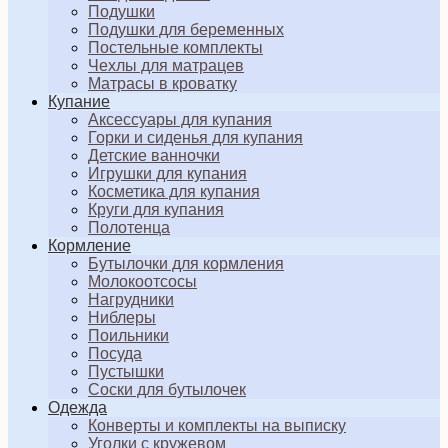
Подушки
Подушки для беременных
Постельные комплекты
Чехлы для матрацев
Матрасы в кроватку
Купание
Аксессуары для купания
Горки и сиденья для купания
Детские ванночки
Игрушки для купания
Косметика для купания
Круги для купания
Полотенца
Кормление
Бутылочки для кормления
Молокоотсосы
Нагрудники
Ниблеры
Поильники
Посуда
Пустышки
Соски для бутылочек
Одежда
Конверты и комплекты на выписку
Уголки с кружевом