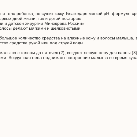
и тело ребенка, не сушит кожу. Благодаря мягкой pH- формуле сре
рвых дней жизни, так и детей постарше.
 и детской хирургии Минздрава России».
 волосы делают мягкими и шелковистыми.
ебольшое количество средства на влажные кожу и волосы малыша,
тво средства рукой или под струей воды.
алыша с головы до пяточек (2), создает легкую пену для ванны (3
тыми. Воздушная пена поднимает настроение малыша во время куп