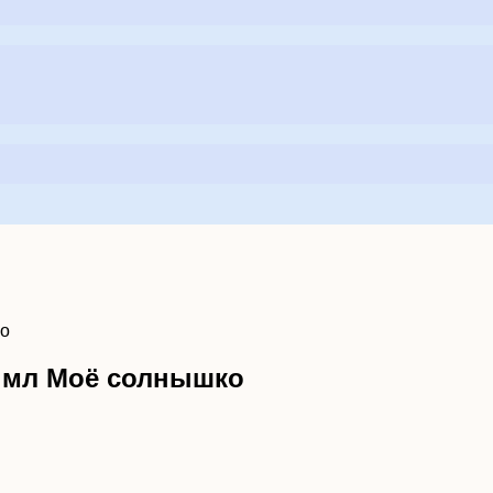
ко
0 мл Моё солнышко