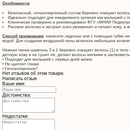
Особенности
:
Безопасный, гипоаллергенный состав бережно очищает волосы 
Идеально подходит для ежедневного купания как малышей с пе
Клинически проверено и рекомендовано ФГУ «МНИИ Педиатрии
Рисовое молочко и экстракт алоэ увлажняют и питают кожу, а
Способ применения
: нанесите ладонью или с помощью губки н
водой. Для создания воздушной пены вспеньте небольшое количес
Нежная пенка-шампунь 3 в 1 бережно очищает волосы (1) и тело м
детскую кожу и не сушит её, делает волосы мягкими и шелковис
• Подходит для малышей с первых дней жизни.
• Не щиплет глазки
• Гипоаллергенно*.
Нет отзывов об этом товаре.
Написать отзыв
Ваше имя:
Достоинства:
Недостатки: