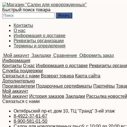
Быстрый поиск товара
Контакты
О нас
Информация о доставке
Реквизиты организации
Термины и определения
Мой аккаунт
Закладки
Сравнение
Оформить заказ
Информация
Контакты
О нас
Информация о доставке
Реквизиты орган
Служба поддержки
Связаться с нами
Возврат товара
Карта сайта
Дополнительно
Производители
Подарочные сертификаты
Партнёры
Това
Мой аккаунт
Мой аккаунт
История заказов
Закладки
Рассылка новосте
Связаться с нами
Октябрьский пр-кт, дом 10, ТЦ "Гранд" 3-ий этаж
8-4922-37-61-67
8-900-581-01-50
Салон для новорожденных пн-сб: с 10:00 до 20:00 вс: 