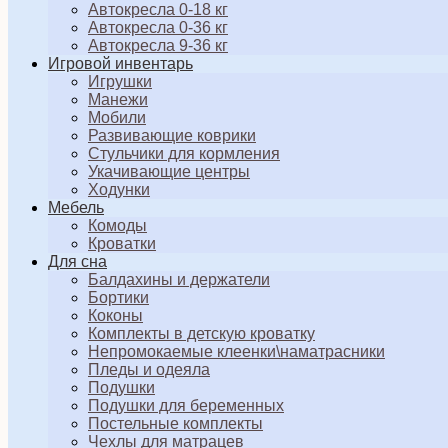
Автокресла 0-18 кг
Автокресла 0-36 кг
Автокресла 9-36 кг
Игровой инвентарь
Игрушки
Манежи
Мобили
Развивающие коврики
Стульчики для кормления
Укачивающие центры
Ходунки
Мебель
Комоды
Кроватки
Для сна
Балдахины и держатели
Бортики
Коконы
Комплекты в детскую кроватку
Непромокаемые клеенки\наматрасники
Пледы и одеяла
Подушки
Подушки для беременных
Постельные комплекты
Чехлы для матрацев