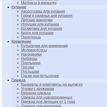
Матрасы в кроватку
Купание
Аксессуары для купания
Горки и сиденья для купания
Детские ванночки
Игрушки для купания
Косметика для купания
Круги для купания
Полотенца
Кормление
Бутылочки для кормления
Молокоотсосы
Нагрудники
Ниблеры
Поильники
Посуда
Пустышки
Соски для бутылочек
Одежда
Конверты и комплекты на выписку
Уголки с кружевом
Верхняя одежда
Одежда для новорожденных
Одежда для детишек от 1 года
Одежда для крещения