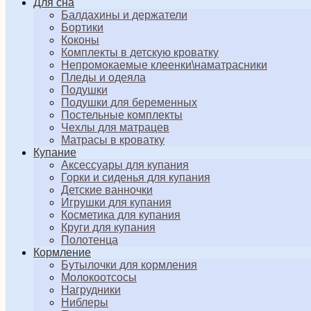
Для сна
Балдахины и держатели
Бортики
Коконы
Комплекты в детскую кроватку
Непромокаемые клеенки\наматрасники
Пледы и одеяла
Подушки
Подушки для беременных
Постельные комплекты
Чехлы для матрацев
Матрасы в кроватку
Купание
Аксессуары для купания
Горки и сиденья для купания
Детские ванночки
Игрушки для купания
Косметика для купания
Круги для купания
Полотенца
Кормление
Бутылочки для кормления
Молокоотсосы
Нагрудники
Ниблеры