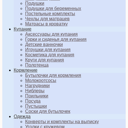
Подушки
Подушки для беременных
Постельные комплекты
Чехлы для матрацев
Матрасы в кроватку
Купание
Аксессуары для купания
Горки и сиденья для купания
Детские ванночки
Игрушки для купания
Косметика для купания
Круги для купания
Полотенца
Кормление
Бутылочки для кормления
Молокоотсосы
Нагрудники
Ниблеры
Поильники
Посуда
Пустышки
Соски для бутылочек
Одежда
Конверты и комплекты на выписку
Уголки с кружевом