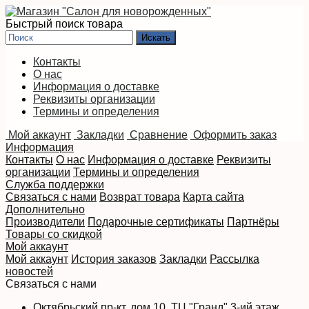
Быстрый поиск товара
Контакты
О нас
Информация о доставке
Реквизиты организации
Термины и определения
Мой аккаунт
Закладки
Сравнение
Оформить заказ
Информация
Контакты
О нас
Информация о доставке
Реквизиты
организации
Термины и определения
Служба поддержки
Связаться с нами
Возврат товара
Карта сайта
Дополнительно
Производители
Подарочные сертификаты
Партнёры
Товары со скидкой
Мой аккаунт
Мой аккаунт
История заказов
Закладки
Рассылка
новостей
Связаться с нами
Октябрьский пр-кт, дом 10, ТЦ "Гранд" 3-ий этаж