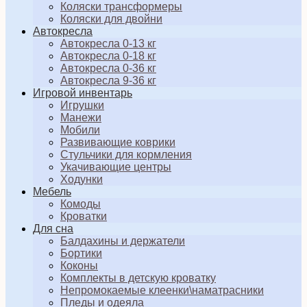
Коляски трансформеры
Коляски для двойни
Автокресла
Автокресла 0-13 кг
Автокресла 0-18 кг
Автокресла 0-36 кг
Автокресла 9-36 кг
Игровой инвентарь
Игрушки
Манежи
Мобили
Развивающие коврики
Стульчики для кормления
Укачивающие центры
Ходунки
Мебель
Комоды
Кроватки
Для сна
Балдахины и держатели
Бортики
Коконы
Комплекты в детскую кроватку
Непромокаемые клеенки\наматрасники
Пледы и одеяла