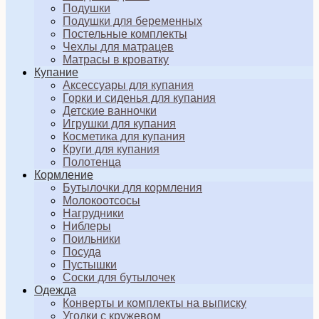
Подушки
Подушки для беременных
Постельные комплекты
Чехлы для матрацев
Матрасы в кроватку
Купание
Аксессуары для купания
Горки и сиденья для купания
Детские ванночки
Игрушки для купания
Косметика для купания
Круги для купания
Полотенца
Кормление
Бутылочки для кормления
Молокоотсосы
Нагрудники
Ниблеры
Поильники
Посуда
Пустышки
Соски для бутылочек
Одежда
Конверты и комплекты на выписку
Уголки с кружевом