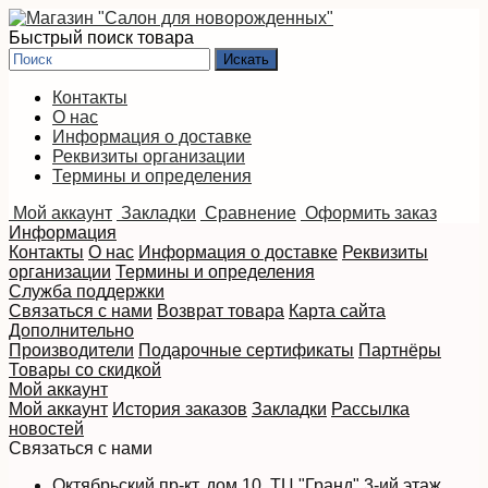
Быстрый поиск товара
Контакты
О нас
Информация о доставке
Реквизиты организации
Термины и определения
Мой аккаунт
Закладки
Сравнение
Оформить заказ
Информация
Контакты
О нас
Информация о доставке
Реквизиты
организации
Термины и определения
Служба поддержки
Связаться с нами
Возврат товара
Карта сайта
Дополнительно
Производители
Подарочные сертификаты
Партнёры
Товары со скидкой
Мой аккаунт
Мой аккаунт
История заказов
Закладки
Рассылка
новостей
Связаться с нами
Октябрьский пр-кт, дом 10, ТЦ "Гранд" 3-ий этаж