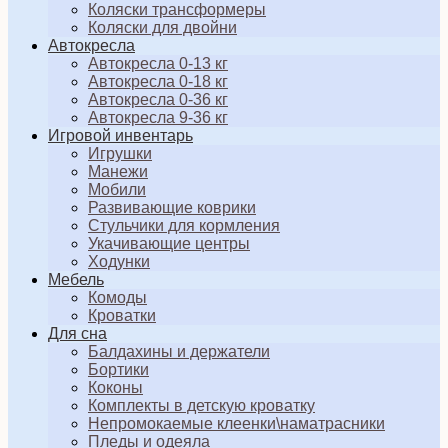
Коляски трансформеры
Коляски для двойни
Автокресла
Автокресла 0-13 кг
Автокресла 0-18 кг
Автокресла 0-36 кг
Автокресла 9-36 кг
Игровой инвентарь
Игрушки
Манежи
Мобили
Развивающие коврики
Стульчики для кормления
Укачивающие центры
Ходунки
Мебель
Комоды
Кроватки
Для сна
Балдахины и держатели
Бортики
Коконы
Комплекты в детскую кроватку
Непромокаемые клеенки\наматрасники
Пледы и одеяла