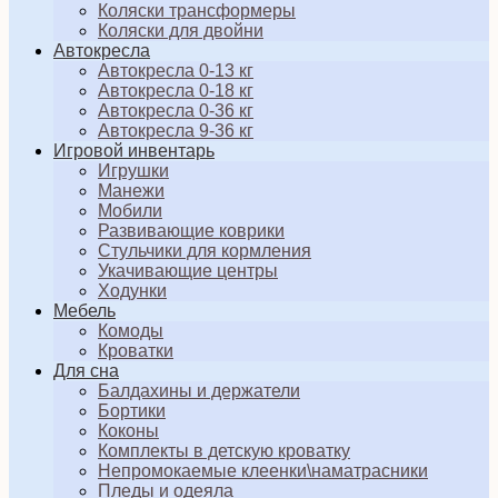
Коляски трансформеры
Коляски для двойни
Автокресла
Автокресла 0-13 кг
Автокресла 0-18 кг
Автокресла 0-36 кг
Автокресла 9-36 кг
Игровой инвентарь
Игрушки
Манежи
Мобили
Развивающие коврики
Стульчики для кормления
Укачивающие центры
Ходунки
Мебель
Комоды
Кроватки
Для сна
Балдахины и держатели
Бортики
Коконы
Комплекты в детскую кроватку
Непромокаемые клеенки\наматрасники
Пледы и одеяла