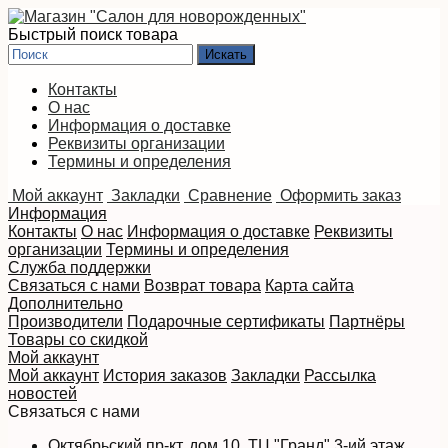
Быстрый поиск товара
Контакты
О нас
Информация о доставке
Реквизиты организации
Термины и определения
Мой аккаунт
Закладки
Сравнение
Оформить заказ
Информация
Контакты
О нас
Информация о доставке
Реквизиты
организации
Термины и определения
Служба поддержки
Связаться с нами
Возврат товара
Карта сайта
Дополнительно
Производители
Подарочные сертификаты
Партнёры
Товары со скидкой
Мой аккаунт
Мой аккаунт
История заказов
Закладки
Рассылка
новостей
Связаться с нами
Октябрьский пр-кт, дом 10, ТЦ "Гранд" 3-ий этаж