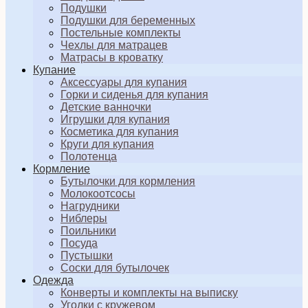
Подушки
Подушки для беременных
Постельные комплекты
Чехлы для матрацев
Матрасы в кроватку
Купание
Аксессуары для купания
Горки и сиденья для купания
Детские ванночки
Игрушки для купания
Косметика для купания
Круги для купания
Полотенца
Кормление
Бутылочки для кормления
Молокоотсосы
Нагрудники
Ниблеры
Поильники
Посуда
Пустышки
Соски для бутылочек
Одежда
Конверты и комплекты на выписку
Уголки с кружевом