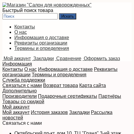
Быстрый поиск товара
Контакты
О нас
Информация о доставке
Реквизиты организации
Термины и определения
Мой аккаунт
Закладки
Сравнение
Оформить заказ
Информация
Контакты
О нас
Информация о доставке
Реквизиты
организации
Термины и определения
Служба поддержки
Связаться с нами
Возврат товара
Карта сайта
Дополнительно
Производители
Подарочные сертификаты
Партнёры
Товары со скидкой
Мой аккаунт
Мой аккаунт
История заказов
Закладки
Рассылка
новостей
Связаться с нами
Октябрьский пр-кт, дом 10, ТЦ "Гранд" 3-ий этаж