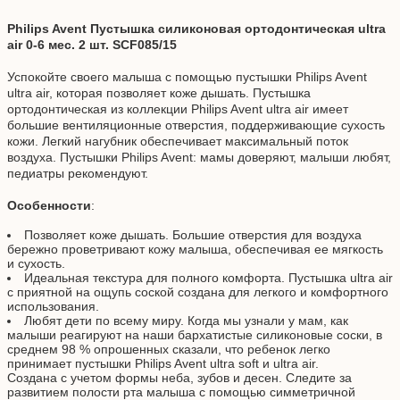
Philips Avent Пустышка силиконовая ортодонтическая ultra
air 0-6 мес. 2 шт. SCF085/15
Успокойте своего малыша с помощью пустышки Philips Avent
ultra air, которая позволяет коже дышать. Пустышка
ортодонтическая из коллекции Philips Avent ultra air имеет
большие вентиляционные отверстия, поддерживающие сухость
кожи. Легкий нагубник обеспечивает максимальный поток
воздуха. Пустышки Philips Avent: мамы доверяют, малыши любят,
педиатры рекомендуют.
Особенности
:
Позволяет коже дышать. Большие отверстия для воздуха
бережно проветривают кожу малыша, обеспечивая ее мягкость
и сухость.
Идеальная текстура для полного комфорта. Пустышка ultra air
с приятной на ощупь соской создана для легкого и комфортного
использования.
Любят дети по всему миру. Когда мы узнали у мам, как
малыши реагируют на наши бархатистые силиконовые соски, в
среднем 98 % опрошенных сказали, что ребенок легко
принимает пустышки Philips Avent ultra soft и ultra air.
Создана с учетом формы неба, зубов и десен. Следите за
развитием полости рта малыша с помощью симметричной