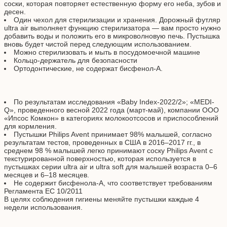
соски, которая повторяет естественную форму его неба, зубов и
десен.
Один чехол для стерилизации и хранения. Дорожный футляр
ultra air выполняет функцию стерилизатора — вам просто нужно
добавить воды и положить его в микроволновую печь. Пустышка
вновь будет чистой перед следующим использованием.
Можно стерилизовать и мыть в посудомоечной машине
Кольцо-держатель для безопасности
Ортодонтические, не содержат бисфенол-А.
По результатам исследования «Baby Index-2022/2»; «MEDI-
Q», проведенного весной 2022 года (март-май), компании ООО
«Ипсос Комкон» в категориях молокоотсосов и приспособлений
для кормления.
Пустышки Philips Avent принимает 98% малышей, согласно
результатам тестов, проведенных в США в 2016–2017 гг., в
среднем 98 % малышей легко принимают соску Philips Avent с
текстурированной поверхностью, которая используется в
пустышках серии ultra air и ultra soft для малышей возраста 0–6
месяцев и 6–18 месяцев.
Не содержит бисфенола-А, что соответствует требованиям
Регламента ЕС 10/2011
В целях соблюдения гигиены меняйте пустышки каждые 4
недели использования.