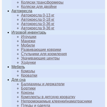
Коляски трансформеры
Коляски для двойни
Автокресла
Автокресла 0-13 кг
Автокресла 0-18 кг
Автокресла 0-36 кг
Автокресла 9-36 кг
Игровой инвентарь
Игрушки
Манежи
Мобили
Развивающие коврики
Стульчики для кормления
Укачивающие центры
Ходунки
Мебель
Комоды
Кроватки
Для сна
Балдахины и держатели
Бортики
Коконы
Комплекты в детскую кроватку
Непромокаемые клеенки\наматрасники
Пледы и одеяла