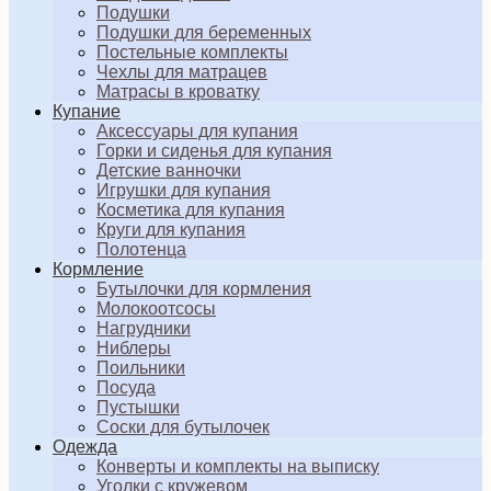
Подушки
Подушки для беременных
Постельные комплекты
Чехлы для матрацев
Матрасы в кроватку
Купание
Аксессуары для купания
Горки и сиденья для купания
Детские ванночки
Игрушки для купания
Косметика для купания
Круги для купания
Полотенца
Кормление
Бутылочки для кормления
Молокоотсосы
Нагрудники
Ниблеры
Поильники
Посуда
Пустышки
Соски для бутылочек
Одежда
Конверты и комплекты на выписку
Уголки с кружевом