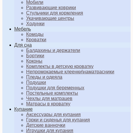
Мобили
Развивающие коврики
Стульчики для кормления
Укачивающие центры
Ходунки
Мебель
Комоды
Кроватки
Для сна
Балдахины и держатели
Бортики
Коконы
Комплекты в детскую кроватку
Непромокаемые клеенки\наматрасники
Пледы и одеяла
Подушки
Подушки для беременных
Постельные комплекты
Чехлы для матрацев
Матрасы в кроватку
Купание
Аксессуары для купания
Горки и сиденья для купания
Детские ванночки
Игрушки для купания