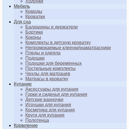
Ходунки
Мебель
Комоды
Кроватки
Для сна
Балдахины и держатели
Бортики
Коконы
Комплекты в детскую кроватку
Непромокаемые клеенки\наматрасники
Пледы и одеяла
Подушки
Подушки для беременных
Постельные комплекты
Чехлы для матрацев
Матрасы в кроватку
Купание
Аксессуары для купания
Горки и сиденья для купания
Детские ванночки
Игрушки для купания
Косметика для купания
Круги для купания
Полотенца
Кормление