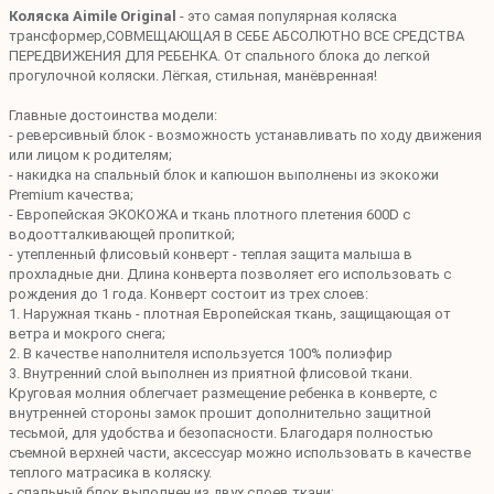
Коляска Aimile Original
- это самая популярная коляска
трансформер,СОВМЕЩАЮЩАЯ В СЕБЕ АБСОЛЮТНО ВСЕ СРЕДСТВА
ПЕРЕДВИЖЕНИЯ ДЛЯ РЕБЕНКА. От спального блока до легкой
прогулочной коляски. Лёгкая, стильная, манёвренная!
Главные достоинства модели:
- реверсивный блок - возможность устанавливать по ходу движения
или лицом к родителям;
- накидка на спальный блок и капюшон выполнены из экокожи
Premium качества;
- Европейская ЭКОКОЖА и ткань плотного плетения 600D с
водоотталкивающей пропиткой;
- утепленный флисовый конверт - теплая защита малыша в
прохладные дни. Длина конверта позволяет его использовать с
рождения до 1 года. Конверт состоит из трех слоев:
1. Наружная ткань - плотная Европейская ткань, защищающая от
ветра и мокрого снега;
2. В качестве наполнителя используется 100% полиэфир
3. Внутренний слой выполнен из приятной флисовой ткани.
Круговая молния облегчает размещение ребенка в конверте, с
внутренней стороны замок прошит дополнительно защитной
тесьмой, для удобства и безопасности. Благодаря полностью
съемной верхней части, аксессуар можно использовать в качестве
теплого матрасика в коляску.
- спальный блок выполнен из двух слоев ткани;