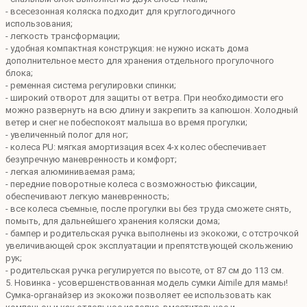
- всесезонная коляска подходит для круглогодичного
использования;
- легкость трансформации;
- удобная компактная конструкция: не нужно искать дома
дополнительное место для хранения отдельного прогулочного
блока;
- ременная система регулировки спинки;
- широкий отворот для защиты от ветра. При необходимости его
можно развернуть на всю длину и закрепить за капюшон. Холодный
ветер и снег не побеспокоят малыша во время прогулки;
- увеличенный полог для ног;
- колеса PU: мягкая амортизация всех 4-х колес обеспечивает
безупречную маневренность и комфорт;
- легкая алюминиваемая рама;
- передние поворотные колеса с возможностью фиксации,
обеспечивают легкую маневренность;
- все колеса съемные, после прогулки вы без труда сможете снять,
помыть, для дальнейшего хранения коляски дома;
- бампер и родительская ручка выполнены из экокожи, с отстрочкой
увеличивающей срок эксплуатации и препятствующей скольжению
рук;
- родительская ручка регулируется по высоте, от 87 см до 113 см.
5. Новинка - усовершенствованная модель сумки Aimile для мамы!
Сумка-органайзер из экокожи позволяет ее использовать как