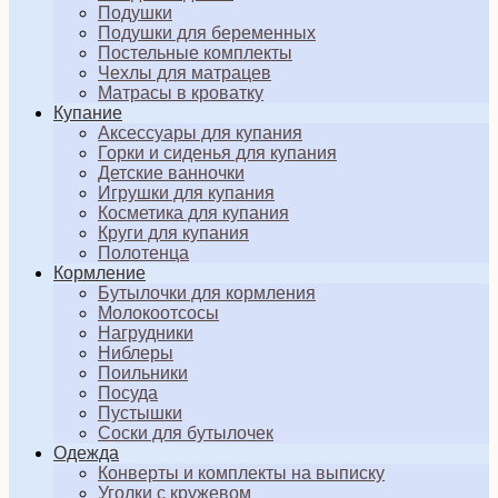
Подушки
Подушки для беременных
Постельные комплекты
Чехлы для матрацев
Матрасы в кроватку
Купание
Аксессуары для купания
Горки и сиденья для купания
Детские ванночки
Игрушки для купания
Косметика для купания
Круги для купания
Полотенца
Кормление
Бутылочки для кормления
Молокоотсосы
Нагрудники
Ниблеры
Поильники
Посуда
Пустышки
Соски для бутылочек
Одежда
Конверты и комплекты на выписку
Уголки с кружевом