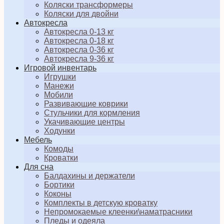
Коляски трансформеры
Коляски для двойни
Автокресла
Автокресла 0-13 кг
Автокресла 0-18 кг
Автокресла 0-36 кг
Автокресла 9-36 кг
Игровой инвентарь
Игрушки
Манежи
Мобили
Развивающие коврики
Стульчики для кормления
Укачивающие центры
Ходунки
Мебель
Комоды
Кроватки
Для сна
Балдахины и держатели
Бортики
Коконы
Комплекты в детскую кроватку
Непромокаемые клеенки\наматрасники
Пледы и одеяла