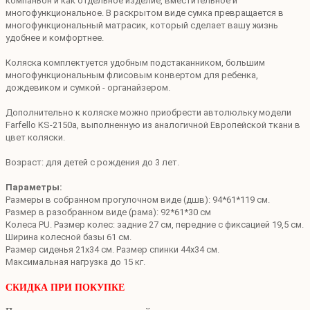
компаньон и как отдельное изделие, вместительное и
многофункциональное. В раскрытом виде сумка превращается в
многофункциональный матрасик, который сделает вашу жизнь
удобнее и комфортнее.
Коляска комплектуется удобным подстаканником, большим
многофункциональным флисовым конвертом для ребенка,
дождевиком и сумкой - органайзером.
Дополнительно к коляске можно приобрести автолюльку модели
Farfello KS-2150a, выполненную из аналогичной Европейской ткани в
цвет коляски.
Возраст: для детей с рождения до 3 лет.
Параметры:
Размеры в собранном прогулочном виде (дшв): 94*61*119 см.
Размер в разобранном виде (рама): 92*61*30 см
Колеса PU. Размер колес: задние 27 см, передние с фиксацией 19,5 см.
Ширина колесной базы 61 см.
Размер сиденья 21х34 см. Размер спинки 44х34 см.
Максимальная нагрузка до 15 кг.
СКИДКА ПРИ ПОКУПКЕ