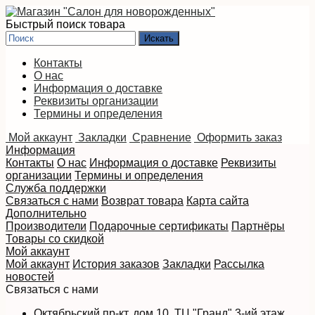
Быстрый поиск товара
Контакты
О нас
Информация о доставке
Реквизиты организации
Термины и определения
Мой аккаунт
Закладки
Сравнение
Оформить заказ
Информация
Контакты
О нас
Информация о доставке
Реквизиты
организации
Термины и определения
Служба поддержки
Связаться с нами
Возврат товара
Карта сайта
Дополнительно
Производители
Подарочные сертификаты
Партнёры
Товары со скидкой
Мой аккаунт
Мой аккаунт
История заказов
Закладки
Рассылка
новостей
Связаться с нами
Октябрьский пр-кт, дом 10, ТЦ "Гранд" 3-ий этаж