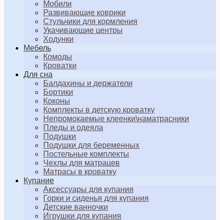
Мобили
Развивающие коврики
Стульчики для кормления
Укачивающие центры
Ходунки
Мебель
Комоды
Кроватки
Для сна
Балдахины и держатели
Бортики
Коконы
Комплекты в детскую кроватку
Непромокаемые клеенки\наматрасники
Пледы и одеяла
Подушки
Подушки для беременных
Постельные комплекты
Чехлы для матрацев
Матрасы в кроватку
Купание
Аксессуары для купания
Горки и сиденья для купания
Детские ванночки
Игрушки для купания