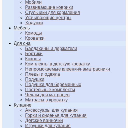
Мобили
Развивающие коврики
Стульчики для кормления
Укачивающие центры
Ходунки
Мебель
Комоды
Кроватки
Для сна
Балдахины и держатели
Бортики
Коконы
Комплекты в детскую кроватку
Непромокаемые клеенки\наматрасники
Пледы и одеяла
Подушки
Подушки для беременных
Постельные комплекты
Чехлы для матрацев
Матрасы в кроватку
Купание
Аксессуары для купания
Горки и сиденья для купания
Детские ванночки
Игрушки для купания