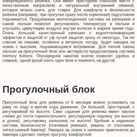
новорожденного ребенка. Она имеет просторное спальное место с
качественным матрасиком и натуральной внутренней обивкой,
которую можно снять для стирки. Для комфорта и безопасности
ребенка (например, при прогулке сразу после кормления) подголовник
поднимается. Продуманная вентиляционная система на капюшоне и
самой люльки позволит регулировать температуру в люльки и
улучшать циркуляцию воздуха внутри коляски в жаркое время года.
Очень большой качественный капюшон с водоотталкивающим
эффектом и защитой от уф лучей защитит кроху от непогоды. Так же
совсем не лишним, особенно в ветреную погоду, будет накидка на
ножки с высоким, поднимающимся ветровиком. Для легкой смены
люльки на прогулочный блок или автокресло предусмотрена система
memory buttons. Поочередное нажатие кнопок позволит удобно, а
главное, одной рукой снять один блок и поменять на другой.
Прогулочный блок
Прогулочный блок для ребенка от 6 месяцев можно установить на
раму по ходу и против хода движения. Он большой, просторный, с
регулировкой по высоте. Само сидение для ребенка имеет наклон
спинки до почти горизонтального, регулируемую подожку (по высоте
и длине), регулировку капюшона по высоте! Удобная и надежная
система безопасности (плечевые ремешки, ремень от сползания,
легкосъемный бампер). Накидка на ножки и капюшон практически до
бампера сделают любую прогулку комфортной.