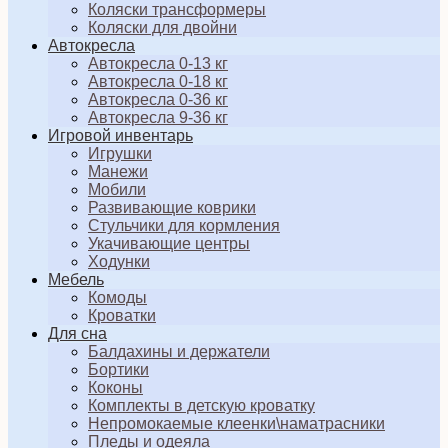
Коляски трансформеры
Коляски для двойни
Автокресла
Автокресла 0-13 кг
Автокресла 0-18 кг
Автокресла 0-36 кг
Автокресла 9-36 кг
Игровой инвентарь
Игрушки
Манежи
Мобили
Развивающие коврики
Стульчики для кормления
Укачивающие центры
Ходунки
Мебель
Комоды
Кроватки
Для сна
Балдахины и держатели
Бортики
Коконы
Комплекты в детскую кроватку
Непромокаемые клеенки\наматрасники
Пледы и одеяла