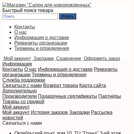
Быстрый поиск товара
Контакты
О нас
Информация о доставке
Реквизиты организации
Термины и определения
Мой аккаунт
Закладки
Сравнение
Оформить заказ
Информация
Контакты
О нас
Информация о доставке
Реквизиты
организации
Термины и определения
Служба поддержки
Связаться с нами
Возврат товара
Карта сайта
Дополнительно
Производители
Подарочные сертификаты
Партнёры
Товары со скидкой
Мой аккаунт
Мой аккаунт
История заказов
Закладки
Рассылка
новостей
Связаться с нами
Октябрьский пр-кт, дом 10, ТЦ "Гранд" 3-ий этаж