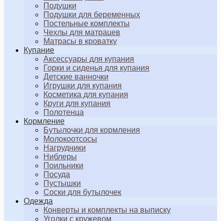
Подушки
Подушки для беременных
Постельные комплекты
Чехлы для матрацев
Матрасы в кроватку
Купание
Аксессуары для купания
Горки и сиденья для купания
Детские ванночки
Игрушки для купания
Косметика для купания
Круги для купания
Полотенца
Кормление
Бутылочки для кормления
Молокоотсосы
Нагрудники
Ниблеры
Поильники
Посуда
Пустышки
Соски для бутылочек
Одежда
Конверты и комплекты на выписку
Уголки с кружевом