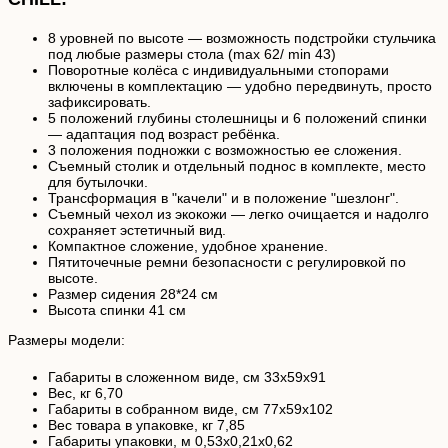
8 уровней по высоте — возможность подстройки стульчика
под любые размеры стола (max 62/ min 43)
Поворотные колёса с индивидуальными стопорами
включены в комплектацию — удобно передвинуть, просто
зафиксировать.
5 положений глубины столешницы и 6 положений спинки
— адаптация под возраст ребёнка.
3 положения подножки с возможностью ее сложения.
Съемный столик и отдельный поднос в комплекте, место
для бутылочки.
Трансформация в "качели" и в положение "шезлонг".
Съемный чехол из экокожи — легко очищается и надолго
сохраняет эстетичный вид.
Компактное сложение, удобное хранение.
Пятиточечные ремни безопасности с регулировкой по
высоте.
Размер сидения 28*24 см
Высота спинки 41 см
Размеры модели:
Габариты в сложенном виде, см 33х59х91
Вес, кг 6,70
Габариты в собранном виде, см 77х59х102
Вес товара в упаковке, кг 7,85
Габариты упаковки, м 0,53х0,21х0,62