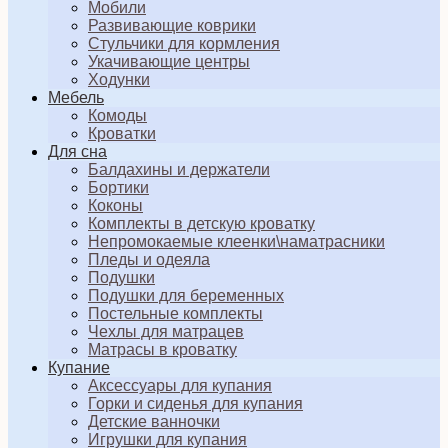
Мобили
Развивающие коврики
Стульчики для кормления
Укачивающие центры
Ходунки
Мебель
Комоды
Кроватки
Для сна
Балдахины и держатели
Бортики
Коконы
Комплекты в детскую кроватку
Непромокаемые клеенки\наматрасники
Пледы и одеяла
Подушки
Подушки для беременных
Постельные комплекты
Чехлы для матрацев
Матрасы в кроватку
Купание
Аксессуары для купания
Горки и сиденья для купания
Детские ванночки
Игрушки для купания