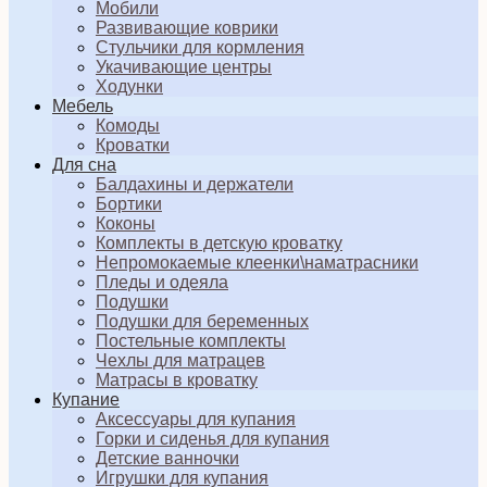
Мобили
Развивающие коврики
Стульчики для кормления
Укачивающие центры
Ходунки
Мебель
Комоды
Кроватки
Для сна
Балдахины и держатели
Бортики
Коконы
Комплекты в детскую кроватку
Непромокаемые клеенки\наматрасники
Пледы и одеяла
Подушки
Подушки для беременных
Постельные комплекты
Чехлы для матрацев
Матрасы в кроватку
Купание
Аксессуары для купания
Горки и сиденья для купания
Детские ванночки
Игрушки для купания