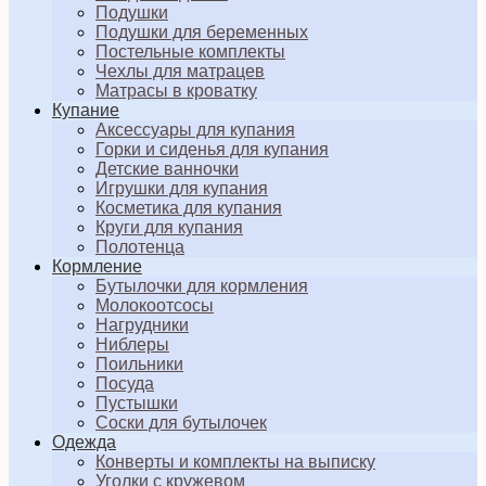
Подушки
Подушки для беременных
Постельные комплекты
Чехлы для матрацев
Матрасы в кроватку
Купание
Аксессуары для купания
Горки и сиденья для купания
Детские ванночки
Игрушки для купания
Косметика для купания
Круги для купания
Полотенца
Кормление
Бутылочки для кормления
Молокоотсосы
Нагрудники
Ниблеры
Поильники
Посуда
Пустышки
Соски для бутылочек
Одежда
Конверты и комплекты на выписку
Уголки с кружевом