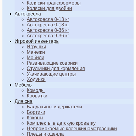
Коляски трансформеры
Коляски для двойни
Автокресла
Автокресла 0-13 кг
Автокресла 0-18 кг
Автокресла 0-36 кг
Автокресла 9-36 кг
Игровой инвентарь
Игрушки
Манежи
Мобили
Развивающие коврики
Стульчики для кормления
Укачивающие центры
Ходунки
Мебель
Комоды
Кроватки
Для сна
Балдахины и держатели
Бортики
Коконы
Комплекты в детскую кроватку
Непромокаемые клеенки\наматрасники
Пледы и одеяла