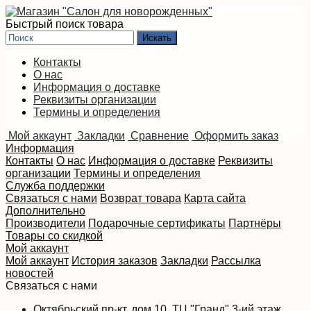
Быстрый поиск товара
Контакты
О нас
Информация о доставке
Реквизиты организации
Термины и определения
Мой аккаунт
Закладки
Сравнение
Оформить заказ
Информация
Контакты
О нас
Информация о доставке
Реквизиты
организации
Термины и определения
Служба поддержки
Связаться с нами
Возврат товара
Карта сайта
Дополнительно
Производители
Подарочные сертификаты
Партнёры
Товары со скидкой
Мой аккаунт
Мой аккаунт
История заказов
Закладки
Рассылка
новостей
Связаться с нами
Октябрьский пр-кт, дом 10, ТЦ "Гранд" 3-ий этаж